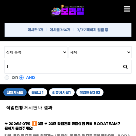
게시판
3개
게시물
364개
3/37 페이지 열람 중
OR
AND
전체게시판
블로그
1
리뷰게시판
1
작업현황
362
작업현황 게시판 내 결과
❤ 2026년 07월
1
0일 ❤ 20건 작업완료 친절상담 카톡 BORATEAM7
편하게 문의주세요!
강의, 듀오 등 모든 작업 진행가능 ! 롤 강의, 롤 듀오 등 모든 문의 카카오톡 : BORA