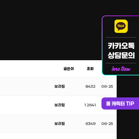
글쓴이
조회
날짜
보라팀
8432
06-25
롤 캐릭터 TIP
보라팀
12641
06-25
보라팀
6349
06-25