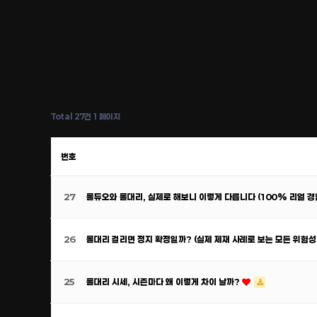
Total 27건
1 페이지
번호
27
롤듀오와 롤대리, 실제로 해보니 이렇게 다릅니다 (100% 리얼 경
26
롤대리 걸리면 정지 확정일까? (실제 제재 사례로 보는 모든 위험성
25
롤대리 시세, 시즌마다 왜 이렇게 차이 날까?