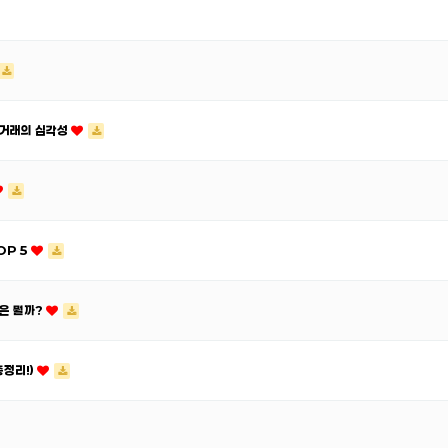
정 거래의 심각성
OP 5
'은 뭘까?
총정리!)