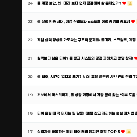
24
롤 계정 보안, 왜 '대리'보다 먼저 점검해야 할 문제인가?
23
롤 실력 인증 시대, 계정 신뢰도와 e스포츠 이력 증명의 중요성
22
게임 실력 향상을 가로막는 구조적 문제들: 롤대리, 스크립트, 계
21
실력보다 낮은 티어? 롤 랭크 시스템의 맹점 파헤치고 광명 찾자!
20
롤 티어, 시간이 없다고 포기? NO! 효율 끝판왕 시간 관리 전략 T
19
초보에서 마스터까지, 롤 성장 과정에서 가장 많이 찾는 '외부 도움
18
티어 올릴 때 꼭 터지는 팀 갈등! (멘탈 잡고 캐리하는 현실 대처법 
17
실력차를 극복하는 하위 티어 캐리 챔피언 조합 TOP 5