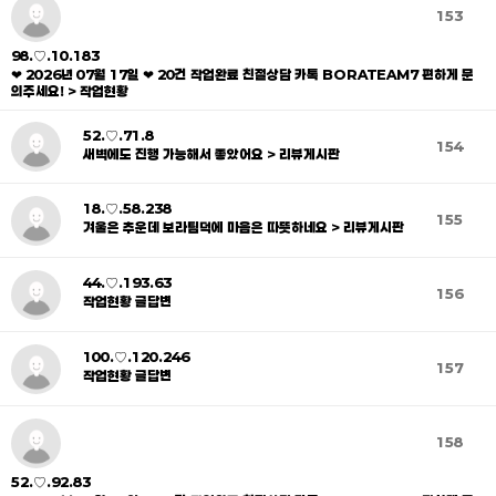
153
98.♡.10.183
❤ 2026년 07월 17일 ❤ 20건 작업완료 친절상담 카톡 BORATEAM7 편하게 문
의주세요! > 작업현황
52.♡.71.8
154
새벽에도 진행 가능해서 좋았어요 > 리뷰게시판
18.♡.58.238
155
겨울은 추운데 보라팀덕에 마음은 따뜻하네요 > 리뷰게시판
44.♡.193.63
156
작업현황 글답변
100.♡.120.246
157
작업현황 글답변
158
52.♡.92.83