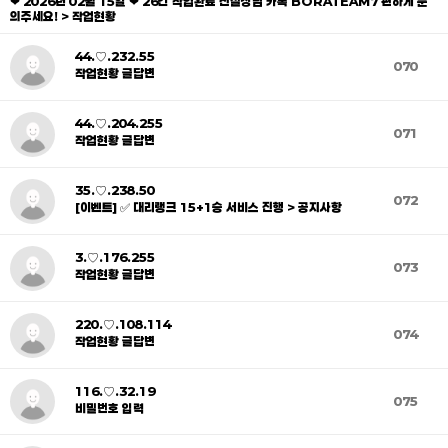
❤ 2026년 02월 15일 ❤ 26건 작업완료 친절상담 카톡 BORATEAM7 편하게 문
의주세요! > 작업현황
44.♡.232.55
070
작업현황 글답변
44.♡.204.255
071
작업현황 글답변
35.♡.238.50
072
[이벤트] ✅ 대리랭크 15+1승 서비스 진행 > 공지사항
3.♡.176.255
073
작업현황 글답변
220.♡.108.114
074
작업현황 글답변
116.♡.32.19
075
비밀번호 입력