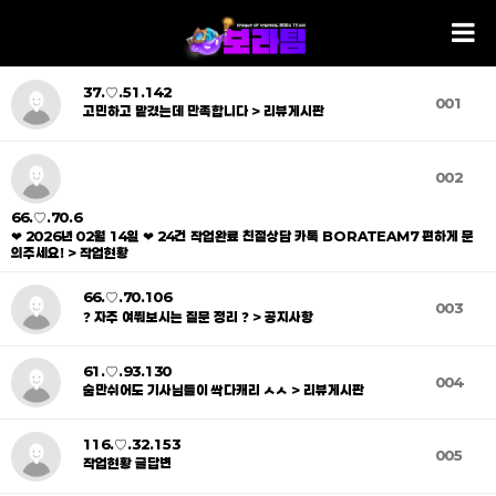
37.♡.51.142
001
고민하고 맡겼는데 만족합니다 > 리뷰게시판
002
66.♡.70.6
❤ 2026년 02월 14일 ❤ 24건 작업완료 친절상담 카톡 BORATEAM7 편하게 문
의주세요! > 작업현황
66.♡.70.106
003
❓ 자주 여쭤보시는 질문 정리 ❓ > 공지사항
61.♡.93.130
004
숨만쉬어도 기사님들이 싹다캐리 ㅅㅅ > 리뷰게시판
116.♡.32.153
005
작업현황 글답변