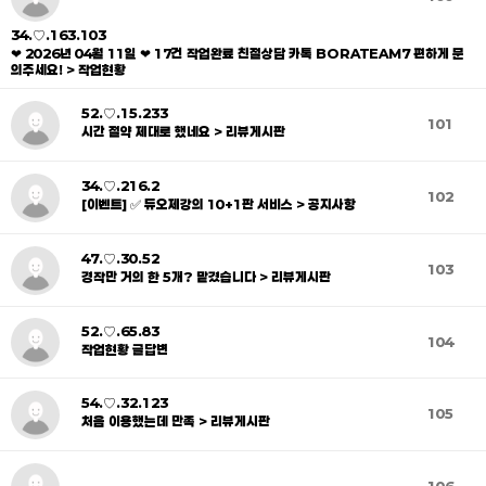
34.♡.163.103
❤ 2026년 04월 11일 ❤ 17건 작업완료 친절상담 카톡 BORATEAM7 편하게 문
의주세요! > 작업현황
52.♡.15.233
101
시간 절약 제대로 했네요 > 리뷰게시판
34.♡.216.2
102
[이벤트] ✅ 듀오제강의 10+1판 서비스 > 공지사항
47.♡.30.52
103
경작만 거의 한 5개? 맡겼습니다 > 리뷰게시판
52.♡.65.83
104
작업현황 글답변
54.♡.32.123
105
처음 이용했는데 만족 > 리뷰게시판