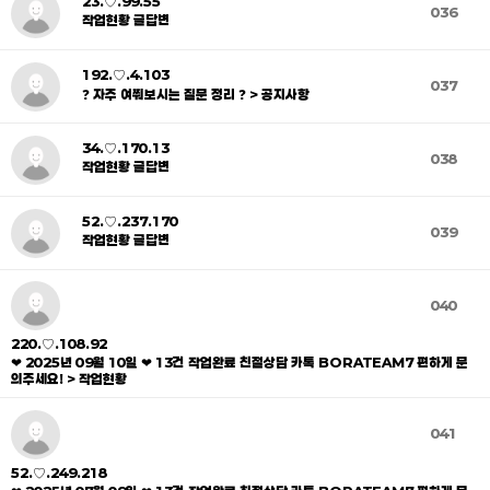
23.♡.99.55
036
작업현황 글답변
192.♡.4.103
037
❓ 자주 여쭤보시는 질문 정리 ❓ > 공지사항
34.♡.170.13
038
작업현황 글답변
52.♡.237.170
039
작업현황 글답변
040
220.♡.108.92
❤ 2025년 09월 10일 ❤ 13건 작업완료 친절상담 카톡 BORATEAM7 편하게 문
의주세요! > 작업현황
041
52.♡.249.218