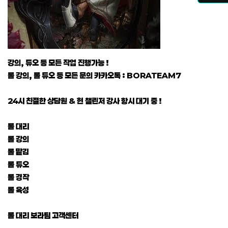
강의, 듀오 등 모든 작업 진행가능 !
롤 강의, 롤 듀오 등 모든 문의 카카오톡 : BORATEAM7
24시 친절한 상담원 & 현 챌린저 강사 항시 대기 중 !
롤 대리
롤 강의
롤 맡김
롤 듀오
롤 경작
롤 육성
롤 대리 보라팀 고객센터