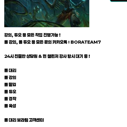
강의, 듀오 등 모든 작업 진행가능 !
롤 강의, 롤 듀오 등 모든 문의 카카오톡 : BORATEAM7
24시 친절한 상담원 & 현 챌린저 강사 항시 대기 중 !
롤 대리
롤 강의
롤 맡김
롤 듀오
롤 경작
롤 육성
롤 대리 보라팀 고객센터