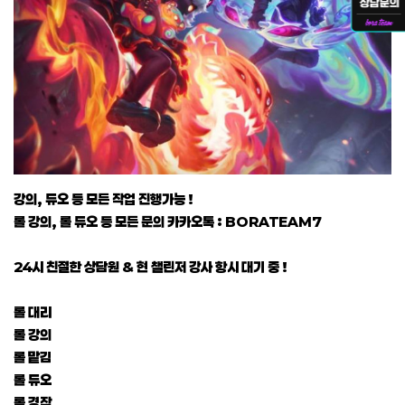
강의, 듀오 등 모든 작업 진행가능 !
롤 강의, 롤 듀오 등 모든 문의 카카오톡 : BORATEAM7
24시 친절한 상담원 & 현 챌린저 강사 항시 대기 중 !
롤 대리
롤 강의
롤 맡김
롤 듀오
롤 경작