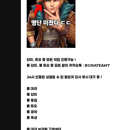
강의, 듀오 등 모든 작업 진행가능 !
롤 강의, 롤 듀오 등 모든 문의 카카오톡 : BORATEAM7
24시 친절한 상담원 & 현 챌린저 강사 항시 대기 중 !
롤 대리
롤 강의
롤 맡김
롤 듀오
롤 경작
롤 육성
롤 대리 보라팀 고객센터