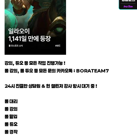
강의, 듀오 등 모든 작업 진행가능 !
롤 강의, 롤 듀오 등 모든 문의 카카오톡 : BORATEAM7
24시 친절한 상담원 & 현 챌린저 강사 항시 대기 중 !
롤 대리
롤 강의
롤 맡김
롤 듀오
롤 경작