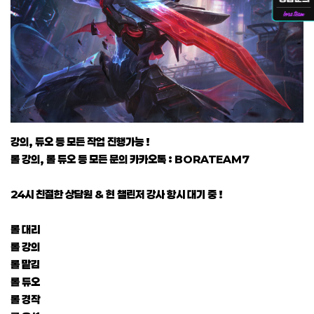
강의, 듀오 등 모든 작업 진행가능 !
롤 강의, 롤 듀오 등 모든 문의 카카오톡 : BORATEAM7
24시 친절한 상담원 & 현 챌린저 강사 항시 대기 중 !
롤 대리
롤 강의
롤 맡김
롤 듀오
롤 경작