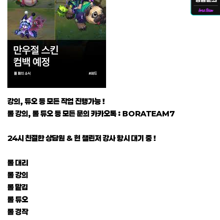
강의, 듀오 등 모든 작업 진행가능 !
롤 강의, 롤 듀오 등 모든 문의 카카오톡 : BORATEAM7
24시 친절한 상담원 & 현 챌린저 강사 항시 대기 중 !
롤 대리
롤 강의
롤 맡김
롤 듀오
롤 경작