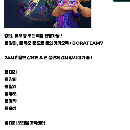
강의, 듀오 등 모든 작업 진행가능 !
롤 강의, 롤 듀오 등 모든 문의 카카오톡 : BORATEAM7
24시 친절한 상담원 & 현 챌린저 강사 항시 대기 중 !
롤 대리
롤 강의
롤 맡김
롤 듀오
롤 경작
롤 육성
롤 대리 보라팀 고객센터