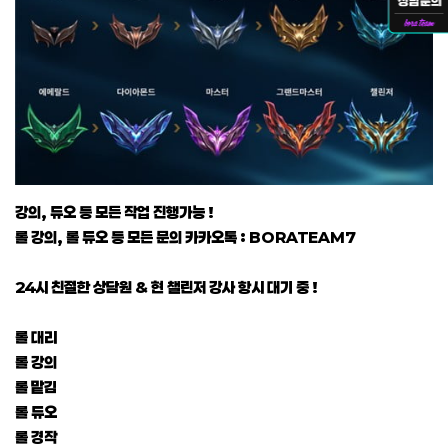
강의, 듀오 등 모든 작업 진행가능 !
롤 강의, 롤 듀오 등 모든 문의 카카오톡 : BORATEAM7
24시 친절한 상담원 & 현 챌린저 강사 항시 대기 중 !
롤 대리
롤 강의
롤 맡김
롤 듀오
롤 경작