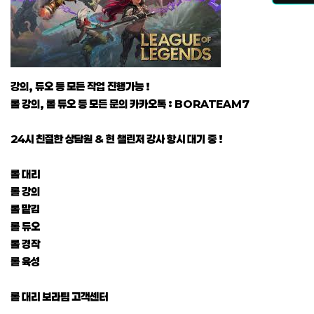
강의, 듀오 등 모든 작업 진행가능 !
롤 강의, 롤 듀오 등 모든 문의 카카오톡 : BORATEAM7
24시 친절한 상담원 & 현 챌린저 강사 항시 대기 중 !
롤 대리
롤 강의
롤 맡김
롤 듀오
롤 경작
롤 육성
롤 대리 보라팀 고객센터