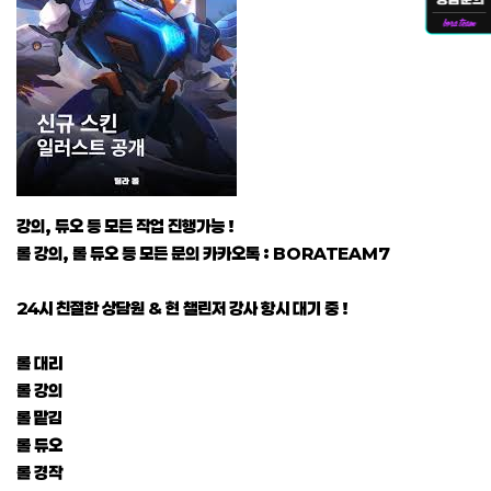
강의, 듀오 등 모든 작업 진행가능 !
롤 강의, 롤 듀오 등 모든 문의 카카오톡 : BORATEAM7
24시 친절한 상담원 & 현 챌린저 강사 항시 대기 중 !
롤 대리
롤 강의
롤 맡김
롤 듀오
롤 경작