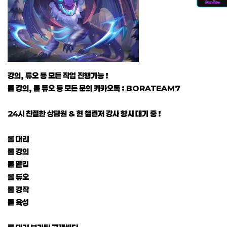
강의, 듀오 등 모든 작업 진행가능 !
롤 강의, 롤 듀오 등 모든 문의 카카오톡 : BORATEAM7
24시 친절한 상담원 & 현 챌린저 강사 항시 대기 중 !
롤 대리
롤 강의
롤 맡김
롤 듀오
롤 경작
롤 육성