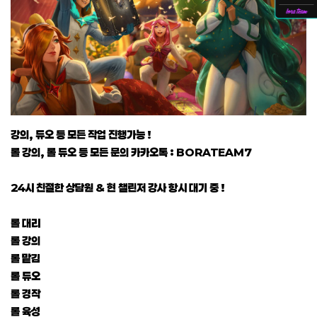
강의, 듀오 등 모든 작업 진행가능 !
롤 강의, 롤 듀오 등 모든 문의 카카오톡 : BORATEAM7
24시 친절한 상담원 & 현 챌린저 강사 항시 대기 중 !
롤 대리
롤 강의
롤 맡김
롤 듀오
롤 경작
롤 육성