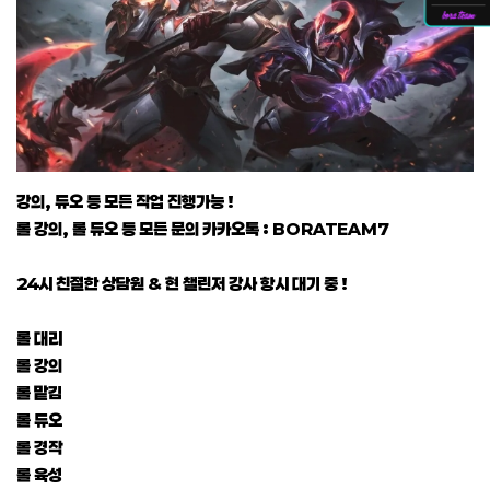
강의, 듀오 등 모든 작업 진행가능 !
롤 강의, 롤 듀오 등 모든 문의 카카오톡 : BORATEAM7
24시 친절한 상담원 & 현 챌린저 강사 항시 대기 중 !
롤 대리
롤 강의
롤 맡김
롤 듀오
롤 경작
롤 육성