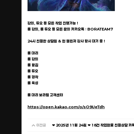
강의, 듀오 등 모든 작업 진행가능 !
롤 강의, 롤 듀오 등 모든 문의 카카오톡 : BORATEAM7
24시 친절한 상담원 & 현 챌린저 강사 항시 대기 중 !
롤 대리
롤 강의
롤 맡김
롤 듀오
롤 경작
롤 육성
롤 대리 보라팀 고객센터
https://open.kakao.com/o/sO9UeTdh
이전글
❤ 2025년 11월 24일 ❤ 18건 작업완료 친절상담 