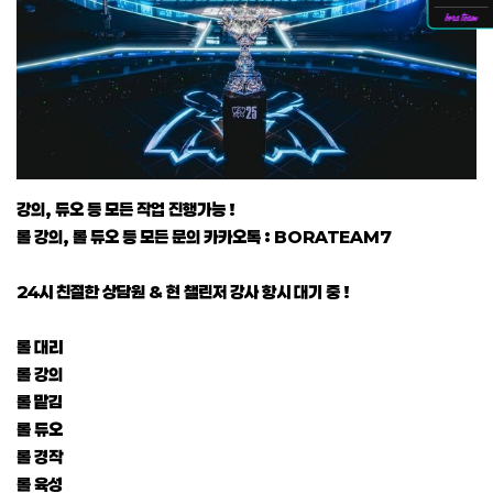
강의, 듀오 등 모든 작업 진행가능 !
롤 강의, 롤 듀오 등 모든 문의 카카오톡 : BORATEAM7
24시 친절한 상담원 & 현 챌린저 강사 항시 대기 중 !
롤 대리
롤 강의
롤 맡김
롤 듀오
롤 경작
롤 육성