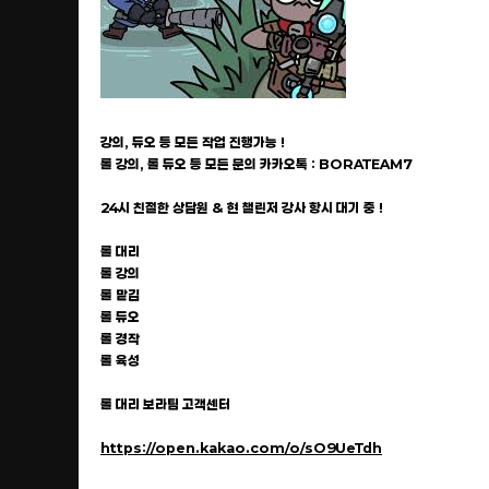
강의, 듀오 등 모든 작업 진행가능 !
롤 강의, 롤 듀오 등 모든 문의 카카오톡 : BORATEAM7
24시 친절한 상담원 & 현 챌린저 강사 항시 대기 중 !
롤 대리
롤 강의
롤 맡김
롤 듀오
롤 경작
롤 육성
롤 대리 보라팀 고객센터
https://open.kakao.com/o/sO9UeTdh