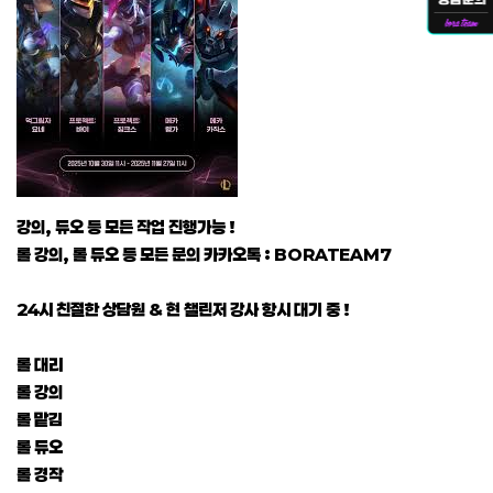
강의, 듀오 등 모든 작업 진행가능 !
롤 강의, 롤 듀오 등 모든 문의 카카오톡 : BORATEAM7
24시 친절한 상담원 & 현 챌린저 강사 항시 대기 중 !
롤 대리
롤 강의
롤 맡김
롤 듀오
롤 경작