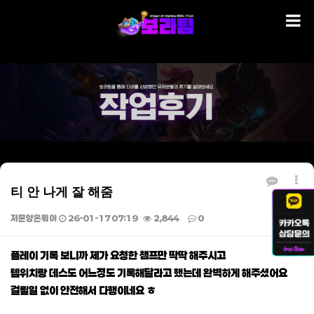
티 안 나게 잘 해줌
저문양은뭐야
26-01-17 07:19
2,844
0
본문
플레이 기록 보니까 제가 요청한 챔프만 딱딱 해주시고
템위치랑 데스도 어느정도 기록해달라고 했는데 완벽하게 해주셨어요
걸릴일 없이 안전해서 다행이네요 ㅎ