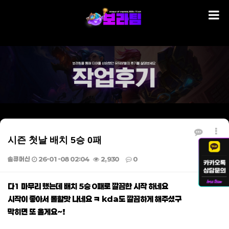
시즌 첫날 배치 5승 0패
솔큐머신
26-01-08 02:04
2,930
0
본문
다1 마무리 했는데 배치 5승 0패로 깔끔한 시작 하네요
시작이 좋아서 롤할맛 나네요 ㅋ kda도 깔끔하게 해주셨구
막히면 또 올게요~!