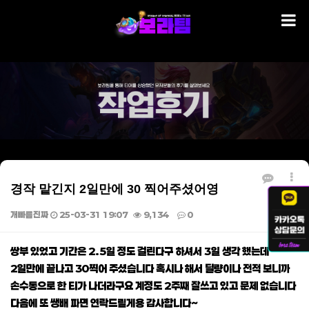
경작 맡긴지 2일만에 30 찍어주셨어영
개빠름진짜
25-03-31 19:07
9,134
0
본문
쌍부 있었고 기간은 2.5일 정도 걸린다구 하셔서 3일 생각 했는데
2일만에 끝나고 30찍어 주셨습니다 혹시나 해서 딜량이나 전적 보니까
손수동으로 한 티가 나더라구요 계정도 2주째 잘쓰고 있고 문제 없습니다
다음에 또 쌩배 파면 연락드릴게용 감사합니다~