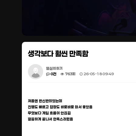
생각보다 훨씬 만족함
열심히하기
0건
763회
26-05-18 09:49
처음엔 반신반의였는데
진행도 빠르고 답장도 바로바로 와서 좋았음
무엇보다 게임 흐름이 안끊김
깔끔하게 끝나서 만족스러웠음