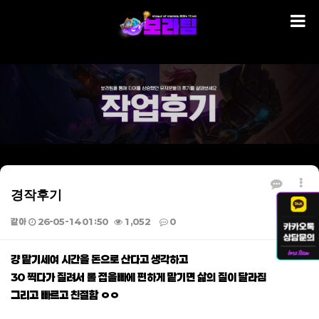
경작후기
같아
26-05-14 01:50
1,052
0
본문
걍 맡기세여 시간을 돈으로 산다고 생각하고
30 찍다가 질려서 롤 접을빠에 편하게 맡기면 삶의 질이 달라짐
그리고 빠르고 친절함 ㅇㅇ