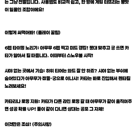
는 그냥 전멸입니다. 사용법도 비교적 쉽고, 한 방에 게임 터뜨리는 뽕맛
이 일품인 조합이에요!
이렇게 써먹어봐! (플레이 꿀팁)
6렙 타이밍 노리기: 아무무 6렙 찍고 미드 갱킹! 붕대 맞추고 궁 쓰면 카
타가 알아서 킬 따줍니다. 이때부터 스노우볼 시작!
시야 없는 곳에서 기습: 하위 티어는 와드 잘 안 하죠? 시야 없는 부쉬에
숨어있다가 아무무가 점멸-궁으로 이니시! 카타는 바로 진입해서 펜타킬
노려보세요!
카타리나 로밍 지원: 카타가 다른 라인 로밍 갈 때 아무무가 같이 움직여주
면 성공 확률 UP! 둘이 같이 다니면 상대는 공포 그 자체!
이것만은 조심! (주의사항)