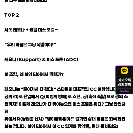
TOP 2
서폿 레오나 + 원딜 미스 포츈 –
"우리 바텀은 그냥 폭발이야!"
레오나 (Support) & 미스 포츈 (ADC)
이 조합, 왜 하위 티어에서 먹힐까?
레오나는 "들어가서 다 팬다!" 스타일의 대표적인 CC 여왕입니다. E(천
공의 검)로 진입해서 Q(여명의 방패)로 스턴, 궁(흑점 폭발)으로 광역 스
턴까지! 이렇게 레오나가 다 묶어놓으면 미스 포츈은 뭐다? 그냥 안전하
게
뒤에서 R(쌍권총 난사) "빵야빵야빵야!" 갈기면 상대 바텀은 회색 화면
보는 겁니다. 하위 티어에서 이 CC 연계와 광역딜, 절대 못 버텨요!