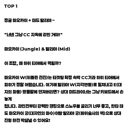
TOP 1
정글 마오카이 + 미드 탈리야 –
"너넨 그냥 CC 지옥에 갇힌 거야!"
마오카이 (Jungle) & 탈리야 (Mid)
이 조합, 왜 하위 티어에서 먹힐까?
마오카이 W(뒤틀린 전진)는 타겟팅 확정 속박 CC기라 하위 티어에서
피하기 정말 어렵습니다. 여기에 탈리야 W(지각변동)로 밀쳐내고 E(대
지의 파동) 짱돌밭에 던져버리면? 상대 미드라이너는 그냥 키보드에서 손
놓게
됩니다. 라인전부터 강력한 갱킹으로 스노우볼 굴리기 너무 좋고, 한타 때
도 마오카이 궁(대자연의 마수)이랑 탈리야 궁(바위술사의 벽)으로 상대
진형 완전 박살낼 수 있어요!