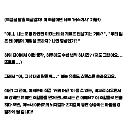
(브실골 탈출 특급열차! 이 조합이면 너도 '버스기사' 가능!)
"아니, 나는 분명 라인전 이겼는데 왜 게임은 맨날 지는 거야?", "우리 팀
은 왜 이렇게 게임을 못하지? 나만 정상인가?"
하위 티어에서 이런 생각, 하루에도 수십 번씩 하시죠? (저도 그랬어요...
또르르...)
그래서 "아, 그냥 대리 맡길까..." 하는 유혹도 스멀스멀 올라오고요.
잠깐! 그 전에, 여러분이 직접 '캐리 머신'이 될 수 있는, 비교적 쉬우면서
도 강력한 챔피언 조합들을 먼저 만나보시는 건 어때요? 이 조합들로 연습
하다 보면, 어느새 여러분의 뇌지컬과 손지컬이 동반 상승하는 마법을 경
험하게 될 겁니다!