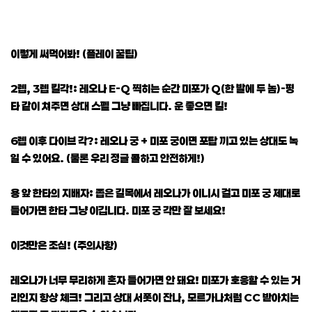
이렇게 써먹어봐! (플레이 꿀팁)
2렙, 3렙 킬각!: 레오나 E-Q 찍히는 순간 미포가 Q(한 발에 두 놈)-평
타 같이 쳐주면 상대 스펠 그냥 빠집니다. 운 좋으면 킬!
6렙 이후 다이브 각?: 레오나 궁 + 미포 궁이면 포탑 끼고 있는 상대도 녹
일 수 있어요. (물론 우리 정글 콜하고 안전하게!)
용 앞 한타의 지배자: 좁은 길목에서 레오나가 이니시 걸고 미포 궁 제대로
들어가면 한타 그냥 이깁니다. 미포 궁 각만 잘 보세요!
이것만은 조심! (주의사항)
레오나가 너무 무리하게 혼자 들어가면 안 돼요! 미포가 호응할 수 있는 거
리인지 항상 체크! 그리고 상대 서폿이 잔나, 모르가나처럼 CC 받아치는