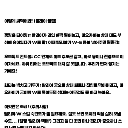
이렇게 써먹어봐! (플레이 꿀팁)
갱킹은 타이밍!: 탈리야가 라인 살짝 밀어놓고, 마오카이는 상대 미드 부
쉬에 숨어있다가 W로 콱! 이때 탈리야가 W-E 콤보 넣어주면 필킬각!
오브젝트 컨트롤: CC 연계로 미드 주도권 잡고, 바로 용이나 전령으로 이
어가세요. 하위 티어는 오브젝트 대처 잘 못합니다. 우리가 먼저 챙기는
거예요!
한타는 벽치고 가두기: 탈리야 궁으로 상대 퇴로나 진입로 막아버리고, 마
오카이가 궁이랑 W로 묶어두면 상대는 아무것도 못 하고 녹아요.
이것만은 조심! (주의사항)
탈리야 W 스킬 숙련도가 좀 필요해요. 잘못 쓰면 오히려 적을 살려 보낼
수도... (일명 '탈리야 택배') 그리고 둘 다 초반 마나 관리가 중요하니 스
킬 너무 남발하지 마세요!