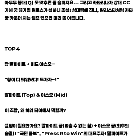
아무무 붕대(Q) 못 맞추면 좀 슬퍼져요... 그리고 카타리나가 상대 CC
기에 궁 끊기면 딜로스가 심하니 조심! 상대팀에 잔나, 알리스타처럼 카타
궁 카운터 치는 챔프 있으면 머리 좀 아픕니다.
TOP 4
탑 말파이트 + 미드 야스오 –
"형이 다 띄워놨다! 드가자~!"
말파이트 (Top) & 야스오 (Mid)
이 조합, 왜 하위 티어에서 먹힐까?
설명이 필요한가요? 말파이트 궁(멈출 수 없는 힘) + 야스오 궁(최후의
숨결)! "국민 콤보", "Press R to Win"의 대표주자! 말파이트가