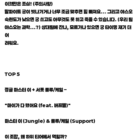
이것만은 조심! (주의사항)
말파이트 궁이 빗나가거나 너무 조금 맞추면 힘 빠져요... 그리고 야스오
숙련도가 낮으면 궁 쓰고도 아무것도 못 하고 죽을 수 있습니다. (우리 팀
야스오는 과학...?) 상대팀에 잔나, 모르가나 있으면 궁 타이밍 재기 더
어
려워요.
TOP 5
정글 마스터 이 + 서폿 룰루/케일 –
"마이가 다 했어요 (feat. 버프빨)"
마스터 이 (Jungle) & 룰루/케일 (Support)
이 조합, 왜 하위 티어에서 먹힐까?