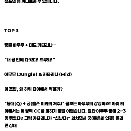
챔프면 좀 까다로울 수 있습니다.
TOP 3
정글 아무무 + 미드 카타리나 –
"내 궁 안에 다 있다! 드루와!"
아무무 (Jungle) & 카타리나 (Mid)
이 조합, 왜 하위 티어에서 먹힐까?
"붕대(Q) + 궁(슬픈 미라의 저주)" 콤보는 아무무의 상징이죠! 하위 티
어에서는 이 광역 CC를 피하기 정말 어렵습니다. 일단 아무무 궁에 2~3
명 묶였다? 그럼 카타리나가 "신난다!" 외치면서 궁(죽음의 연꽃) 돌리
면 상대