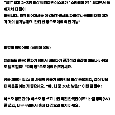
"쿵!" 하고 2~3명 이상 띄워주면 야스오가 "소리에게 돈!" 외치면서 들
어가서 다 썰어
버립니다. 하위 티어에서는 이 간단하면서도 파괴적인 콤보에 대한 대처
가 거의 불가능해요. 한타 한 방으로 게임 역전 가능!
이렇게 써먹어봐! (플레이 꿀팁)
텔레포트 활용: 말파가 탑에서 버티다가 결정적인 순간에 미드나 바텀으
로 텔포 합류! "깜짝 궁"으로 게임 터뜨리세요.
궁쿨 체크는 필수: 두 사람의 궁극기 쿨타임을 항상 공유하고, 같이 있을
때 싸움을 여는 게 중요해요. "야, 나 궁 30초 남음!" 이런 콜 필수!
야스오 생존 관리: 야스오 궁 쓰고 나면 적진 한복판이죠? 바람 장막(W)
잘 쓰고, 너무 무리해서 혼자 다 잡으려 하지 마세요.