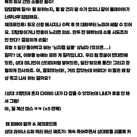
특히 듀오 간의 소통은 필수!
답답함에 질식: 뭘 원하는지, 뭘 할 건지 알 수가 없으니 같이 플레이하기
너무너무 답답해요.
체크포인트: 듀오 신청 메시지나 수락 후 첫 대화부터 느낌이 쎄할 수 있어
요. 단답형이거나 반응이 느리면 의심. 한두 판 해봤는데 소통 시도조차
안 한다? 깔끔하게 손절!
유형 5 일단 들이박고 보는 '뇌지컬 실종' 상남자 (였으면...)
킬각? 네, 이분들 눈에는 모든 게 킬각입니다. 우리 팀 정글이 반대편에
있든, 상대 미니언이 산더미처럼 쌓여있든, 일단 앞으로 돌진! 그리고 장
렬하게 전사하죠. 아, 딸피였는데!, 거의 잡았는데 아깝다! 이 말은 왜 항
상 죽고 나서 하는 걸까요?
(상대 3명인데 혼자 다이브) 내가 다 잡을 수 있었는데 니네가 호응 안 해
서 그럼!
아, 딜 계산 미스 ㅋㅋ (x5 반복)
왜 피해야 할까 & 체크포인트
상대 라이너 슈퍼 캐리 머신 제조기: 계속 죽어주면서 상대방을 괴물로 키