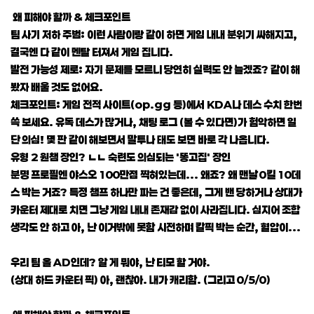
왜 피해야 할까 & 체크포인트
팀 사기 저하 주범: 이런 사람이랑 같이 하면 게임 내내 분위기 싸해지고,
결국엔 다 같이 멘탈 터져서 게임 집니다.
발전 가능성 제로: 자기 문제를 모르니 당연히 실력도 안 늘겠죠? 같이 해
봤자 배울 것도 없어요.
체크포인트: 게임 전적 사이트(op.gg 등)에서 KDA나 데스 수치 한번
쓱 보세요. 유독 데스가 많거나, 채팅 로그 (볼 수 있다면)가 험악하면 일
단 의심! 몇 판 같이 해보면서 말투나 태도 보면 바로 각 나옵니다.
유형 2 원챔 장인? ㄴㄴ 숙련도 의심되는 '똥고집' 장인
분명 프로필엔 야스오 100만점 찍혀있는데... 왜죠? 왜 맨날 0킬 10데
스 박는 거죠? 특정 챔프 하나만 파는 건 좋은데, 그게 밴 당하거나 상대가
카운터 제대로 치면 그냥 게임 내내 존재감 없이 사라집니다. 심지어 조합
생각도 안 하고 아, 난 이거밖에 못함 시전하며 칼픽 박는 순간, 혈압이...
우리 팀 올 AD인데? 알 게 뭐야, 난 티모 할 거야.
(상대 하드 카운터 픽) 아, 괜찮아. 내가 캐리함. (그리고 0/5/0)