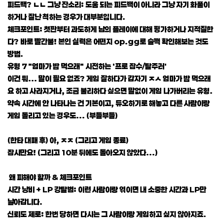
피드백? ㄴㄴ 그냥 잔소리: 도움 되는 피드백이 아니라 그냥 자기 화풀이
하거나 잘난 척하는 경우가 대부분입니다.
체크포인트: 첫판부터 과도하게 남의 플레이에 대해 평가하거나 지적질한
다? 바로 빨간불! 본인 실력은 어떤지 op.gg로 슬쩍 확인해보는 것도
방법.
유형 7 "엄마가 밥 먹으래" 시전하는 '프로 잠수/탈주러'
이건 뭐... 말이 필요 없죠? 게임 잘하다가 갑자기 ㅈㅅ 엄마가 밥 먹으래
요 하고 사라지거나, 조금 불리하다 싶으면 말없이 게임 나가버리는 유형.
약속 시간에 안 나타나는 건 기본이고, 듀오하기로 해놓고 다른 사람이랑
게임 돌리고 있는 경우도... (부들부들)
(한타 대패 후) 아, ㅈㅈ (그리고 게임 종료)
잠시만요! (그리고 10분 뒤에도 돌아오지 않았다...)
왜 피해야 할까 & 체크포인트
시간 낭비 + LP 강탈범: 이런 사람이랑 엮이면 내 소중한 시간과 LP만
날아갑니다.
신뢰도 제로: 한번 당하면 다시는 그 사람이랑 게임하고 싶지 않아지죠.