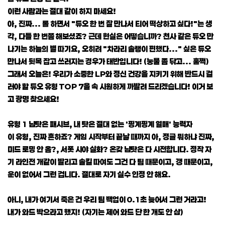
이런 사람과는 절대 같이 하지 마세요!
아, 진짜... 롤 하면서 "듀오 한 번 잘 만나서 티어 떡상하고 싶다!"는 생
각, 다들 한 번쯤 해보셨죠? 근데 현실은 어떻습니까? 천사 같은 듀오 만
나기는 하늘의 별 따기요, 오히려 "차라리 솔랭이 편했다..." 싶은 듀오
만나서 뒷목 잡고 쓰러지는 경우가 태반입니다! (눙물 좀 닦고... 훌쩍)
그래서 오늘은! 우리가 소중한 LP와 정신 건강을 지키기 위해 반드시 걸
러야 할 듀오 유형 TOP 7을 속 시원하게 까발려 드리겠습니다! 이거 보
고 광명 찾으세요!
유형 1 남탓은 패시브, 내 탓은 절대 없는 '핑계핑계 열매' 능력자
이 유형, 진짜 흔하죠? 게임 시작부터 끝날 때까지 아, 정글 뭐하냐 진짜,
미드 로밍 안 옴?, 서폿 시야 실화? 온갖 남탓은 다 시전합니다. 정작 자
기 라인전 개같이 발리고 솔킬 따여도 그건 다 팀 때문이고, 갱 때문이고,
운이 없어서 그런 겁니다. 절대로 자기 실수 인정 안 해요.
아니, 내가 여기서 죽은 건 우리 팀 백업이 0.1초 늦어서 그런 거라고!
내가 와드 박으라고 했지! (자기는 제어 와드 단 한 개도 안 삼)