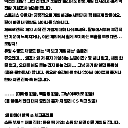
역전의 희망? 그딴 건 없다: 조금만 불리해도 바로 게임 던지려고 해서 역
전할 기회조차 날려버립니다.
스트레스 유발자: 긍정적으로 게임하려는 사람까지 힘 빠지게 만들어요.
같이 하면 내 멘탈도 남아나질 않습니다.
체크포인트: 게임 시작 전 가볍게 대화 나눠보세요. 말투에서부터 부정적
인 기운이 느껴지거나, 이전 게임에서 쉽게 포기하는 모습을 보였다면...
도망쳐!
유형 4 핑도 채팅도 없는 '벽 보고 게임하는' 솔플러
듀오인데... 왜죠? 왜 저 혼자 게임하는 느낌이죠? 핑 하나 없고, 채팅 한
줄 없고, 오더를 해도 듣는 건지 마는 건지... 그냥 자기 할 일만 묵묵히
(혹은 못하면서) 합니다. 중요한 순간에 콜 하나 없어서 어이없게 죽거나
한타 지면 진짜 속 터집니다.
...... (미아핑 없음, 백업핑 없음, 그냥 아무것도 없음)
(용 앞에서 한타 대치 중인데 혼자 저 멀리 CS 먹고 있음)
왜 피해야 할까 & 체크포인트
소통 부재 = 패배 직행: 롤은 팀 게임! 소통 안 되면 이길 게임도 집니다.