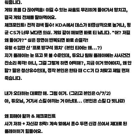
워줍니다.
게임 흐름 다 끊어먹음: 이길 수 있는 싸움도 무리하게 들어가서 망치고,
결국 게임 전체를 말아먹어요.
체크포인트: 전적 검색 필수! KDA에서 데스가 비정상적으로 높거나, 평
균 CS가 너무 낮다면 의심. 게임 같이 해보면 바로 티 납니다. "어? 저길
왜 들어가?" 싶은 장면이 반복되면 바로 손절각!
유형 6 입만 산 '프로 방구석 코치' (본인 티어는 왜...?)
자기 플레이는 눈 뜨고 못 볼 수준인데, 듀오나 팀원 플레이에는 사사건건
잔소리 폭격! 아니, 그걸 그렇게 하면 어떡해?, 지금 이거 했어야지, 왜 안
함? 말은 청산유수인데, 정작 본인은 한타 때 CC기 다 처맞고 제일 먼저
죽습니다.
내가 오더하는 대로만 해. 그럼 이겨. (그리고 본인은 0/7/2)
아, 듀오님, 거기서 스킬 아끼는 거 아닌데... (본인은 스킬 다 빗나감)
왜 피해야 할까 & 체크포인트
사기 저하 + 자신감 하락: 계속 옆에서 훈수 두면 신경 쓰여서 제대로 된
플레이하기 힘들어요.