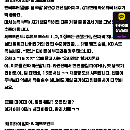
왜 피해야 할까 & 체크포인트
밴픽부터 말림: 팀 조합 유연성 완전 떨어지고, 상대한테 카운터픽 내주기
딱 좋아요.
대처 능력 부족: 자기 챔프 막히면 다른 거 할 줄 몰라서 게임 그냥 던지는
수준이 됩니다.
체크포인트: 주챔프 모스트 1,2,3 정도는 괜찮은데, 진짜 딱 하나만 수
십만 점이고 나머진 거의 안 한 수준이면 좀... 해당 챔프 승률, KDA도
꼭 보세요. "장인" 타이틀이 부끄러운 경우 많습니다.
유형 3 "15 ㅈㅈ" 입에 달고 사는 '유리멘탈' 설거지론자
아, 이분들 진짜 피곤합니다. 라인전에서 한번 솔킬 따이거나, 첫 용 뺏기
면 바로 아, 겜 터졌네, 15분 서렌 ㄱㄱ 채팅창 도배 시작합니다. 멘탈이
두부보다 약해서 작은 실수 하나에도 게임 포기하고 팀원들 사기 다 꺾어
놔요.
(퍼블 따이고) 아, 정글 뭐함? 오픈 안 함?
이거 어케 이김? 시간 아깝다. 빨리 서렌 ㄱㄱ
왜 피해야 할까 & 체크포인트