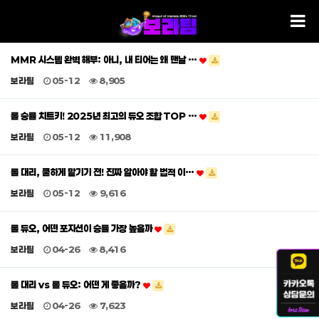
MMR 시스템 완벽 해부: 아니, 내 티어는 왜 맨날 …
보라팀
05-12
8,905
롤 승률 치트키! 2025년 최고의 듀오 조합 TOP …
보라팀
05-12
11,908
롤 대리, 쿨하게 맡기기 전! 진짜 알아야 할 법적 이…
보라팀
05-12
9,616
롤 듀오, 어떤 포지션이 승률 가장 높을까
보라팀
04-26
8,416
롤 대리 vs 롤 듀오: 어떤 게 좋을까?
보라팀
04-26
7,623