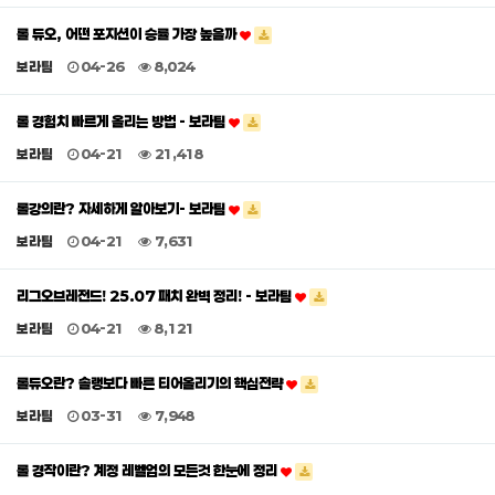
롤 듀오, 어떤 포지션이 승률 가장 높을까
보라팀
04-26
8,024
롤 경험치 빠르게 올리는 방법 - 보라팀
보라팀
04-21
21,418
롤강의란? 자세하게 알아보기- 보라팀
보라팀
04-21
7,631
리그오브레전드! 25.07 패치 완벽 정리! - 보라팀
보라팀
04-21
8,121
롤듀오란? 솔랭보다 빠른 티어올리기의 핵심전략
보라팀
03-31
7,948
롤 경작이란? 계정 레벨업의 모든것 한눈에 정리