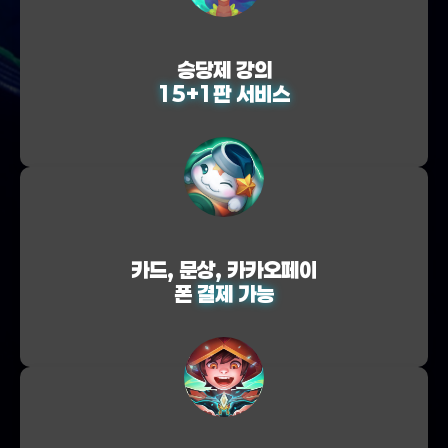
승당제 강의
15+1판 서비스
카드, 문상, 카카오페이
폰
결제 가능