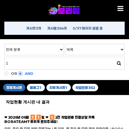
게시판
3개
게시물
364개
5/37 페이지 열람 중
OR
AND
전체게시판
블로그
1
리뷰게시판
1
작업현황
362
작업현황 게시판 내 결과
❤ 2026년 06월
1
1
일 ❤
1
2건 작업완료 친절상담 카톡
BORATEAM7 편하게 문의주세요!
강의, 듀오 등 모든 작업 진행가능 ! 롤 강의, 롤 듀오 등 모든 문의 카카오톡 : BORA