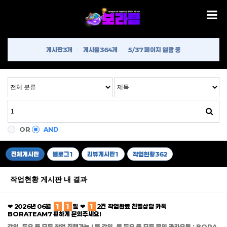
게시판
3개
게시물
364개
5/37 페이지 열람 중
OR
AND
전체게시판
블로그
1
리뷰게시판
1
작업현황
362
작업현황 게시판 내 결과
❤ 2026년 06월
1
1
일 ❤
1
2건 작업완료 친절상담 카톡
BORATEAM7 편하게 문의주세요!
강의, 듀오 등 모든 작업 진행가능 ! 롤 강의, 롤 듀오 등 모든 문의 카카오톡 : BORA