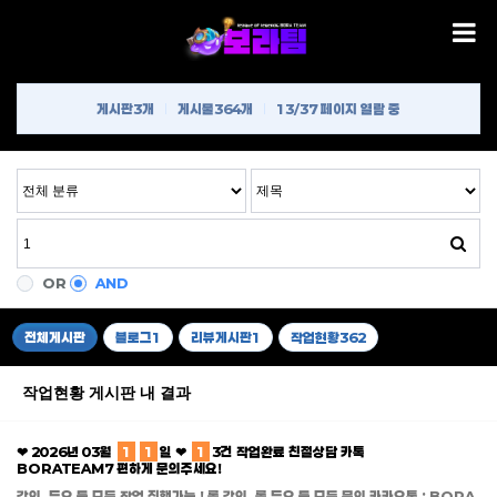
게시판
3개
게시물
364개
13/37 페이지 열람 중
OR
AND
전체게시판
블로그
1
리뷰게시판
1
작업현황
362
작업현황 게시판 내 결과
❤ 2026년 03월
1
1
일 ❤
1
3건 작업완료 친절상담 카톡
BORATEAM7 편하게 문의주세요!
강의, 듀오 등 모든 작업 진행가능 ! 롤 강의, 롤 듀오 등 모든 문의 카카오톡 : BORA