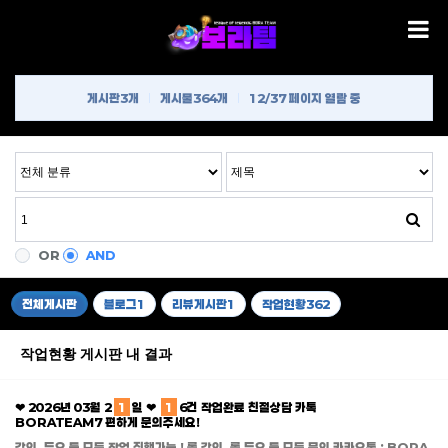
게시판
3개
게시물
364개
12/37 페이지 열람 중
OR
AND
전체게시판
블로그
1
리뷰게시판
1
작업현황
362
작업현황 게시판 내 결과
❤ 2026년 03월 2
1
일 ❤
1
6건 작업완료 친절상담 카톡
BORATEAM7 편하게 문의주세요!
강의, 듀오 등 모든 작업 진행가능 ! 롤 강의, 롤 듀오 등 모든 문의 카카오톡 : BORA