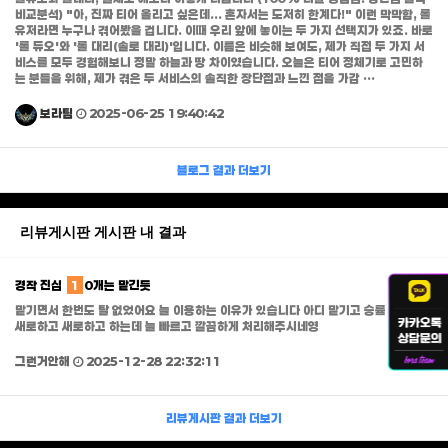
비교분석) "아, 진짜 티어 올리고 싶은데... 혼자서는 도저히 한계다!" 이런 막막함, 롤
유저라면 누구나 겪어봤을 겁니다. 이때 우리 앞에 놓이는 두 가지 선택지가 있죠. 바로
'롤 듀오'와 '롤 대리(솔로 대리)'입니다. 이름은 비슷해 보여도, 제가 직접 두 가지 서
비스를 모두 경험해보니 정말 하늘과 땅 차이였습니다. 오늘은 티어 정체기로 고민하
는 분들을 위해, 제가 겪은 두 서비스의 솔직한 장단점과 느낀 점을 가감 …
보라팀
2025-06-25 19:40:42
블로그
결과 더보기
리뷰게시판 게시판 내 결과
경작 진심
1
0개는 맡긴듯
맡기면서 한번도 탈 없었어요 늘 이용하는 이유가 있습니다 아디 맡기고 승률 망가지면
새로하고 새로하고 하는데 늘 빠르고 깔끔하게 처리해주시네영
그런거안해
2025-12-28 22:32:11
리뷰게시판
결과 더보기