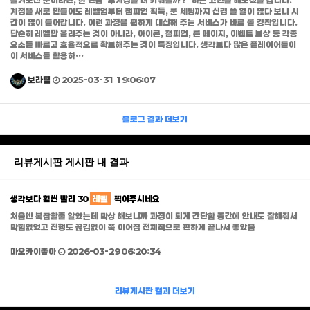
즐겨보신 분이라면, 한 번쯤 ‘부계정을 더 키워볼까?’ 하는 고민을 해보셨을 겁니다.
계정을 새로 만들어도 레벨업부터 챔피언 획득, 룬 세팅까지 신경 쓸 일이 많다 보니 시
간이 많이 들어갑니다. 이런 과정을 편하게 대신해 주는 서비스가 바로 롤 경작입니다.
단순히 레벨만 올려주는 것이 아니라, 아이콘, 챔피언, 룬 페이지, 이벤트 보상 등 각종
요소를 빠르고 효율적으로 확보해주는 것이 특징입니다. 생각보다 많은 플레이어들이
이 서비스를 활용하…
보라팀
2025-03-31 19:06:07
블로그
결과 더보기
리뷰게시판 게시판 내 결과
생각보다 훨씬 빨리 30
레벨
찍어주시네요
처음엔 복잡할줄 알았는데 막상 해보니까 과정이 되게 간단함 중간에 안내도 잘해줘서
막힘없었고 진행도 끊김없이 쭉 이어짐 전체적으로 편하게 끝나서 좋았음
마오카이좋아
2026-03-29 06:20:34
리뷰게시판
결과 더보기