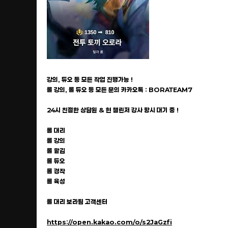
강의, 듀오 등 모든 작업 진행가능 !
롤 강의, 롤 듀오 등 모든 문의 카카오톡 : BORATEAM7
24시 친절한 상담원 & 현 챌린저 강사 항시 대기 중 !
롤 대리
롤 강의
롤 맡김
롤 듀오
롤 경작
롤 육성
롤 대리 보라팀 고객센터
https://open.kakao.com/o/s2JaGzfi