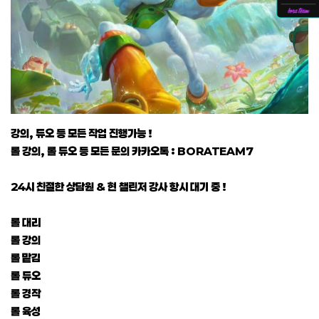
강의, 듀오 등 모든 작업 진행가능 !
롤 강의, 롤 듀오 등 모든 문의 카카오톡 : BORATEAM7
24시 친절한 상담원 & 현 챌린저 강사 항시 대기 중 !
롤 대리
롤 강의
롤 맡김
롤 듀오
롤 경작
롤 육성