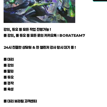
강의, 듀오 등 모든 작업 진행가능 !
롤 강의, 롤 듀오 등 모든 문의 카카오톡 : BORATEAM7
24시 친절한 상담원 & 현 챌린저 강사 항시 대기 중 !
롤 대리
롤 강의
롤 맡김
롤 듀오
롤 경작
롤 육성
롤 대리 보라팀 고객센터