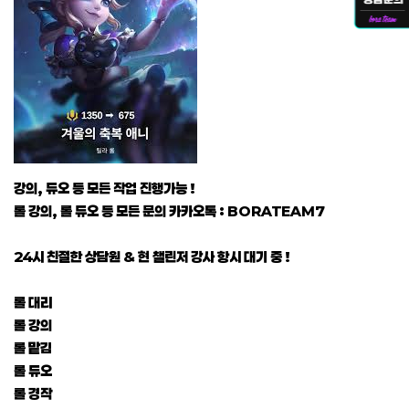
강의, 듀오 등 모든 작업 진행가능 !
롤 강의, 롤 듀오 등 모든 문의 카카오톡 : BORATEAM7
24시 친절한 상담원 & 현 챌린저 강사 항시 대기 중 !
롤 대리
롤 강의
롤 맡김
롤 듀오
롤 경작