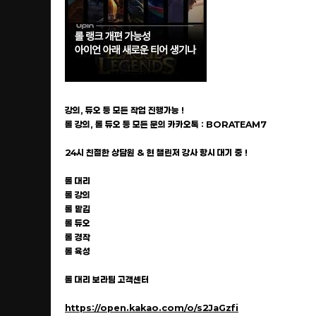
강의, 듀오 등 모든 작업 진행가능 !
롤 강의, 롤 듀오 등 모든 문의 카카오톡 : BORATEAM7
24시 친절한 상담원 & 현 챌린저 강사 항시 대기 중 !
롤 대리
롤 강의
롤 맡김
롤 듀오
롤 경작
롤 육성
롤 대리 보라팀 고객센터
https://open.kakao.com/o/s2JaGzfi