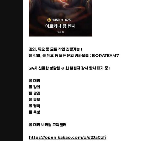
강의, 듀오 등 모든 작업 진행가능 !
롤 강의, 롤 듀오 등 모든 문의 카카오톡 : BORATEAM7
24시 친절한 상담원 & 현 챌린저 강사 항시 대기 중 !
롤 대리
롤 강의
롤 맡김
롤 듀오
롤 경작
롤 육성
롤 대리 보라팀 고객센터
https://open.kakao.com/o/s2JaGzfi