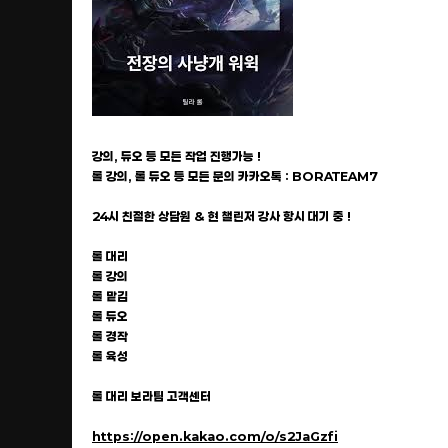
강의, 듀오 등 모든 작업 진행가능 !
롤 강의, 롤 듀오 등 모든 문의 카카오톡 : BORATEAM7
24시 친절한 상담원 & 현 챌린저 강사 항시 대기 중 !
롤 대리
롤 강의
롤 맡김
롤 듀오
롤 경작
롤 육성
롤 대리 보라팀 고객센터
https://open.kakao.com/o/s2JaGzfi