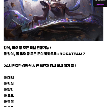
강의, 듀오 등 모든 작업 진행가능 !
롤 강의, 롤 듀오 등 모든 문의 카카오톡 : BORATEAM7
24시 친절한 상담원 & 현 챌린저 강사 항시 대기 중 !
롤 대리
롤 강의
롤 맡김
롤 듀오
롤 경작