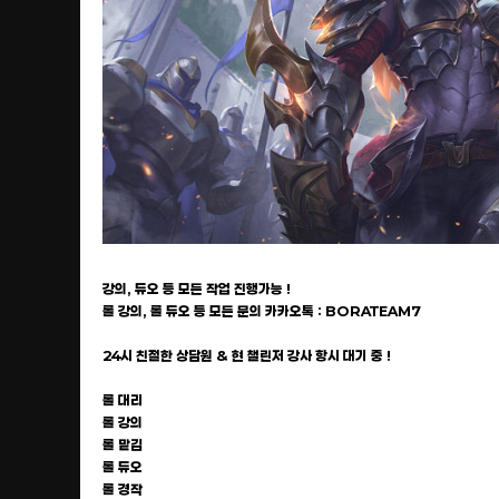
강의, 듀오 등 모든 작업 진행가능 !
롤 강의, 롤 듀오 등 모든 문의 카카오톡 : BORATEAM7
24시 친절한 상담원 & 현 챌린저 강사 항시 대기 중 !
롤 대리
롤 강의
롤 맡김
롤 듀오
롤 경작