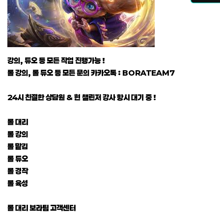
강의, 듀오 등 모든 작업 진행가능 !
롤 강의, 롤 듀오 등 모든 문의 카카오톡 : BORATEAM7
24시 친절한 상담원 & 현 챌린저 강사 항시 대기 중 !
롤 대리
롤 강의
롤 맡김
롤 듀오
롤 경작
롤 육성
롤 대리 보라팀 고객센터