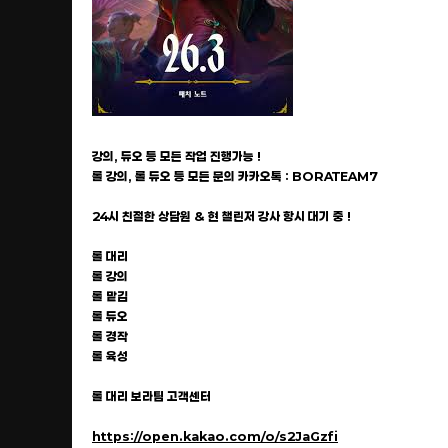
강의, 듀오 등 모든 작업 진행가능 !
롤 강의, 롤 듀오 등 모든 문의 카카오톡 : BORATEAM7
24시 친절한 상담원 & 현 챌린저 강사 항시 대기 중 !
롤 대리
롤 강의
롤 맡김
롤 듀오
롤 경작
롤 육성
롤 대리 보라팀 고객센터
https://open.kakao.com/o/s2JaGzfi