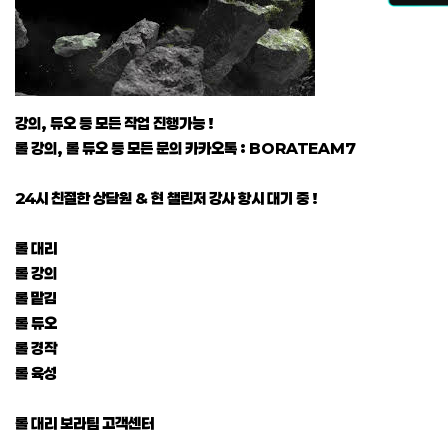
강의, 듀오 등 모든 작업 진행가능 !
롤 강의, 롤 듀오 등 모든 문의 카카오톡 : BORATEAM7
24시 친절한 상담원 & 현 챌린저 강사 항시 대기 중 !
롤 대리
롤 강의
롤 맡김
롤 듀오
롤 경작
롤 육성
롤 대리 보라팀 고객센터