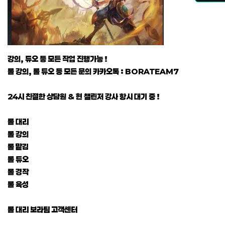
강의, 듀오 등 모든 작업 진행가능 !
롤 강의, 롤 듀오 등 모든 문의 카카오톡 : BORATEAM7
24시 친절한 상담원 & 현 챌린저 강사 항시 대기 중 !
롤 대리
롤 강의
롤 맡김
롤 듀오
롤 경작
롤 육성
롤 대리 보라팀 고객센터