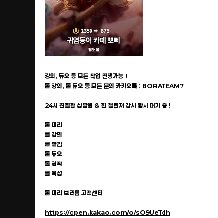
강의, 듀오 등 모든 작업 진행가능 !
롤 강의, 롤 듀오 등 모든 문의 카카오톡 : BORATEAM7
24시 친절한 상담원 & 현 챌린저 강사 항시 대기 중 !
롤 대리
롤 강의
롤 맡김
롤 듀오
롤 경작
롤 육성
롤 대리 보라팀 고객센터
https://open.kakao.com/o/sO9UeTdh